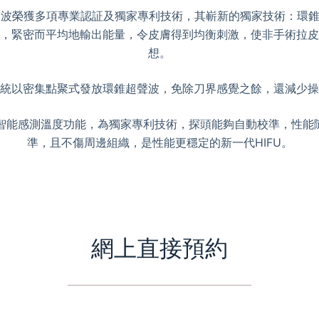
高能聚焦超聲波榮獲多項專業認証及獨家專利技術，其嶄新的獨家技術：
，緊密而平均地輸出能量，令皮膚得到均衡刺激，使非手術拉皮
想。
統以密集點聚式發放環錐超聲波，免除刀界感覺之餘，還減少操
焦刃具備的智能感測溫度功能，為獨家專利技術，探頭能夠自動校準，
準，且不傷周邊組織，是性能更穩定的新一代HIFU。
網上直接預約