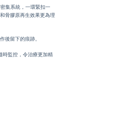
環錐密集系統，一環緊扣一
和骨膠原再生效果更為理
作後留下的痕跡。
性能隨時監控，令治療更加精