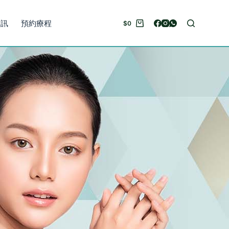
資訊
預約療程
$
0