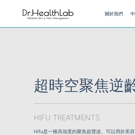
S
關於我們
中
k
i
p
t
o
c
o
n
t
超時空聚焦逆
e
n
t
HIFU TREATMENTS
Hifu是一種高強度的聚焦超聲波。可以用於美