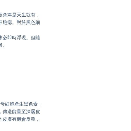
誤會癦是天生就有，
細胞痣。對於黑色細
未必即時浮現。但隨
斑。
素母細胞產生黑色素，
，傳送能量至深層皮
的皮膚有機會反彈，