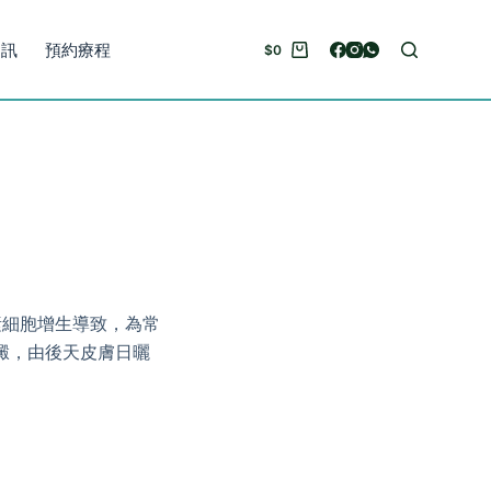
資訊
預約療程
$
0
素細胞增生導致，為常
澱，由後天皮膚日曬