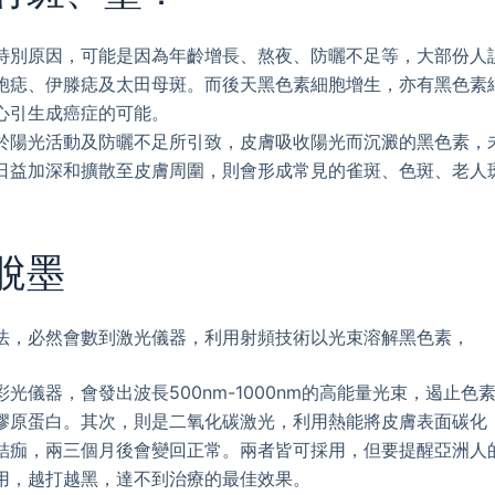
特別原因，可能是因為年齡增長、熬夜、防曬不足等，大部份人
胞痣、伊滕痣及太田母斑。而後天黑色素細胞增生，亦有黑色素
心引生成癌症的可能。
於陽光活動及防曬不足所引致，皮膚吸收陽光而沉澱的黑色素，
日益加深和擴散至皮膚周圍，則會形成常見的雀斑、色斑、老人
脫墨
法，必然會數到激光儀器，利用射頻技術以光束溶解黑色素，
光儀器，會發出波長500nm-1000nm的高能量光束，遏止色
膠原蛋白。其次，則是二氧化碳激光，利用熱能將皮膚表面碳化
結痂，兩三個月後會變回正常。兩者皆可採用，但要提醒亞洲人
用，越打越黑，達不到治療的最佳效果。