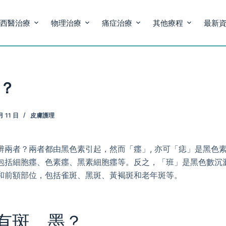
西醫治療
物理治療
痛症治療
其他療程
最新
？
月 11 日
皮膚護理
辨兩者？兩者都由黑色素引起，然而「癦」, 亦可「痣」是黑色
包括細胞癦、色素癦、黑素細胞癦等。反之，「班」是黑色數沉
和前額部位，包括雀斑、黑斑、黃褐斑和老年斑等。
有斑、墨？