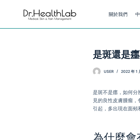
S
關於我們
中
k
i
p
t
o
是斑還是癦
c
o
USER
2022 年 1 
n
t
e
是斑不是癦，如何分
n
見的良性皮膚腫瘤，
t
引起，多出現在面頰
為什麼會