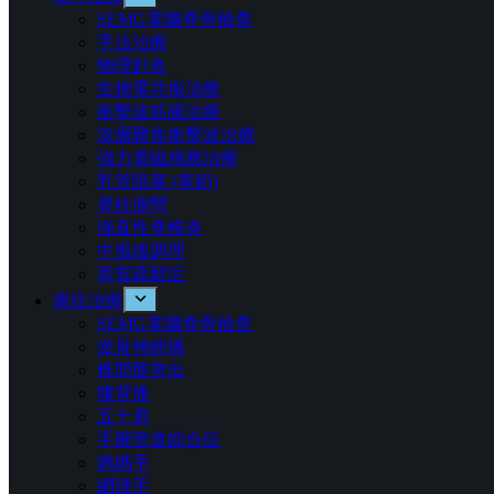
SEMG電腦脊骨檢查
手法治療
物理針灸
生物電共振治療
衝擊波筋膜治療​
深層聚焦衝擊波治療
強力電磁感應治療
乳管阻塞 (塞奶)
脊柱側彎
強直性脊椎炎
中風後調理
骨質疏鬆症
痛症治療
SEMG電腦脊骨檢查
坐骨神經痛
椎間盤突出
腰背痛
五十肩
手腕管道綜合症
媽媽手
網球手