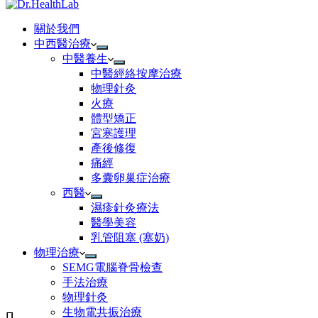
關於我們
中西醫治療
中醫養生
中醫經絡按摩治療
物理針灸
火療
體型矯正
宮寒護理
產後修復
痛經
多囊卵巢症治療
西醫
濕疹針灸療法
醫學美容
乳管阻塞 (塞奶)
物理治療
SEMG電腦脊骨檢查
手法治療
物理針灸
生物電共振治療