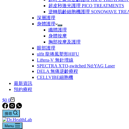
超⽪秒激光護理 PICO TREATMENTS
逆轉肌齡細胞機護理 SONOWAVE TREA
深層護理
身體護理
纖體護理
身體按摩
胸部按摩及護理
眼部護理
ulfit 龍捲風塑形HIFU
Liftera-V 無針埋線
SPECTRA XTQ-switched Nd:YAG Laser
DELA 無痛逆齡療程
CELLVIBE細胞機
最新資訊
預約療程
$
0
0
搜尋
Menu