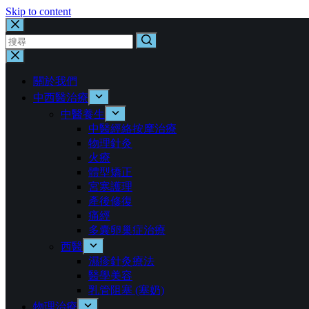
Skip to content
No
results
關於我們
中西醫治療
中醫養生
中醫經絡按摩治療
物理針灸
火療
體型矯正
宮寒護理
產後修復
痛經
多囊卵巢症治療
西醫
濕疹針灸療法
醫學美容
乳管阻塞 (塞奶)
物理治療