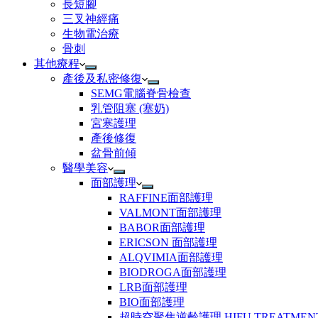
長短腳
三叉神經痛
生物電治療
骨刺
其他療程
產後及私密修復
SEMG電腦脊骨檢查
乳管阻塞 (塞奶)
宮寒護理
產後修復
盆骨前傾
醫學美容
面部護理
RAFFINE面部護理
VALMONT面部護理
BABOR面部護理
ERICSON ⾯部護理
ALQVIMIA面部護理
BIODROGA面部護理
LRB面部護理
BIO⾯部護理
超時空聚焦逆齡護理 HIFU TREATMEN