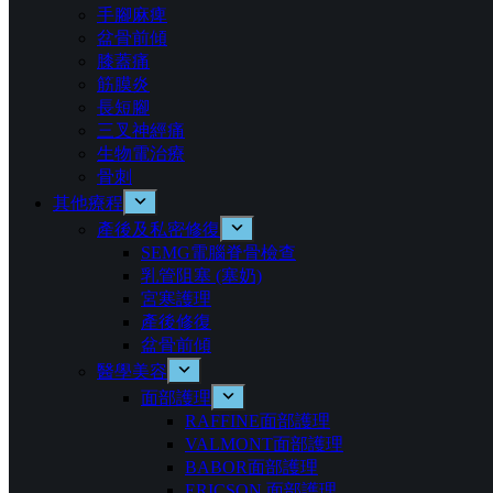
手腳麻痺
盆骨前傾
膝蓋痛
筋膜炎
長短腳
三叉神經痛
生物電治療
骨刺
其他療程
產後及私密修復
SEMG電腦脊骨檢查
乳管阻塞 (塞奶)
宮寒護理
產後修復
盆骨前傾
醫學美容
面部護理
RAFFINE面部護理
VALMONT面部護理
BABOR面部護理
ERICSON ⾯部護理