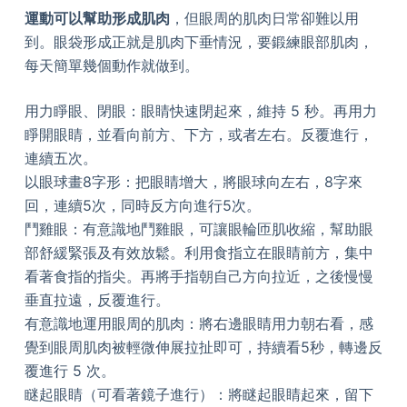
運動可以幫助形成肌肉
，但眼周的肌肉日常卻難以用
到。眼袋形成正就是肌肉下垂情況，要鍛練眼部肌肉，
每天簡單幾個動作就做到。
用力睜眼、閉眼：眼睛快速閉起來，維持 5 秒。再用力
睜開眼睛，並看向前方、下方，或者左右。反覆進行，
連續五次。
以眼球畫8字形：把眼睛增大，將眼球向左右，8字來
回，連續5次，同時反方向進行5次。
鬥雞眼：有意識地鬥雞眼，可讓眼輪匝肌收縮，幫助眼
部舒緩緊張及有效放鬆。利用食指立在眼睛前方，集中
看著食指的指尖。再將手指朝自己方向拉近，之後慢慢
垂直拉遠，反覆進行。
有意識地運用眼周的肌肉：將右邊眼睛用力朝右看，感
覺到眼周肌肉被輕微伸展拉扯即可，持續看5秒，轉邊反
覆進行 5 次。
瞇起眼睛（可看著鏡子進行）：將瞇起眼睛起來，留下