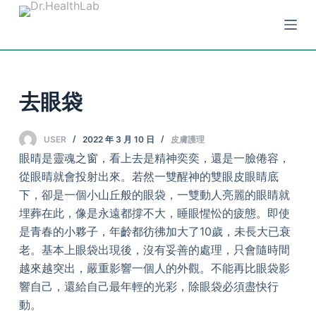
S
k
i
p
t
去眼袋
o
c
USER
2022 年 3 月 10 日
皮膚護理
o
眼晴是靈魂之窗，看上去是精神奕奕，還是一臉倦容，
n
從眼晴就會投射出來。若然一雙醒神的雙眼皮眼睛底
t
下，卻是一個小山丘般的眼袋，一雙動人亮麗的眼睛就
e
埋葬在此，像是永遠都撐不大，睡眼惺忪的疲態。即使
n
是青春的小夥子，年齡都彷彿加大了10歲，未長大已衰
t
老。基本上眼袋出現後，沒有妥善的處理，只會隨時間
越來越突出，嚴重影響一個人的外觀。不能再比眼袋影
響自己，還給自己最年輕的光彩，除眼袋必須盡快行
動。