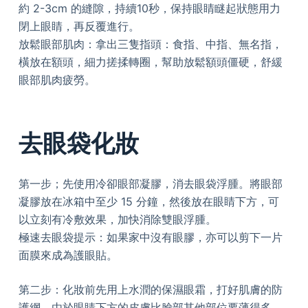
約 2-3cm 的縫隙，持續10秒，保持眼睛瞇起狀態用力
閉上眼睛，再反覆進行。
放鬆眼部肌肉：拿出三隻指頭：食指、中指、無名指，
橫放在額頭，細力搓揉轉圈，幫助放鬆額頭僵硬，舒緩
眼部肌肉疲勞。
去眼袋化妝
第一步；先使用冷卻眼部凝膠，消去眼袋浮腫。將眼部
凝膠放在冰箱中至少 15 分鐘，然後放在眼睛下方，可
以立刻有冷敷效果，加快消除雙眼浮腫。
極速去眼袋提示：如果家中沒有眼膠，亦可以剪下一片
面膜來成為護眼貼。
第二步：化妝前先用上水潤的保濕眼霜，打好肌膚的防
護網。由於眼睛下方的皮膚比臉部其他部位要薄得多，