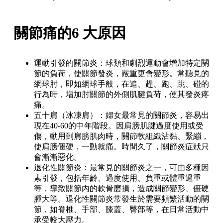
關節痛的6 大原因
運動引發的關節炎：球類和劇烈運動會增加特定關
節的負荷，使關節發炎，嚴重更會變形。常聽見的
網球肘，即如網球手般，在追、趕、跑、跳、碰的
行為時，增加肘關節的外側肌腱負荷，使其發炎疼
痛。
五十肩（冰凍肩）：婦女最常見的關節炎，容易出
現在40-60的中年階段。因肩膀肌腱過度使用或受
傷，動用到肩膀肌肉時，關節軟組織沾黏、緊繃，
使肩膀僵硬，一動就痛。時間久了，關節炎症狀只
會漸漸惡化。
退化性關節炎：最常見的關節炎之一，可由多種因
素引發，包括年齡、過度使用、負重或體重過重
等，導致關節內的軟骨磨損，造成關節變形、僵硬
腫大等。退化性關節炎常發生於需要頻繁活動的關
節，如脊椎、手部、膝蓋、臀部等，在日常活動中
承受較大壓力。