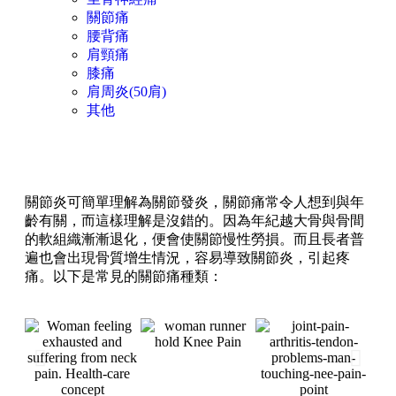
關節痛
腰背痛
肩頸痛
膝痛
肩周炎(50肩)
其他
關節痛
根據統計，關節炎是全世界最常見的疾病之一，若放任不理可以
影響肢體的行動力，嚴重者需要進行人工關節置換手術才能恢復
正常肢體活動。
關節炎可簡單理解為關節發炎，關節痛常令人想到與年
齡有關，而這樣理解是沒錯的。因為年紀越大骨與骨間
的軟組織漸漸退化，便會使關節慢性勞損。而且長者普
遍也會出現骨質增生情況，容易導致關節炎，引起疼
痛。以下是常見的關節痛種類：