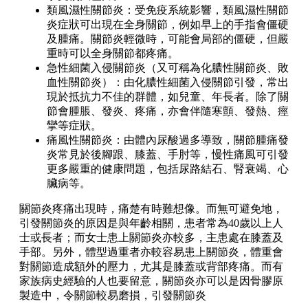
類風濕性關節炎：受免疫系統影響，類風濕性關節
炎症狀可出現在全身關節，例如早上的手指會僵硬
及腫痛。關節炎輕微時，可能會局部的僵硬，但嚴
重時可以全身關節都疼痛。
急性細菌入侵關節炎（又可稱為化膿性關節炎、敗
血性關節炎）：由化膿性細菌入侵關節引發，常出
現於抵抗力不佳的群體，如兒童、年長者。除了關
節會腫脹、發炎、疼痛，亦會伴隨寒顫、發熱、痙
攣等症狀。
痛風性關節炎：由體內尿酸過多導致，關節腫痛發
炎常見於後腳跟、膝蓋、手肘等，慢性痛風可引發
更多嚴重的健康問題，包括尿路結石、腎衰竭、心
臟病等。
關節炎疼痛出現時，痛楚有時難想像。而無可避免地，
引發關節炎的原因是與年齡相關，患者常為40歲以上人
士或長者；而女士患上關節炎亦較多，主患處在膝蓋及
手部。另外，體型過重者亦較容易患上關節炎，體重會
對關節造成額外的壓力，尤其是膝蓋或背部疼痛。而有
家族病史經驗的人也要留意，關節炎亦可以是因骨膠原
製造中，令關節較易磨損，引發關節炎