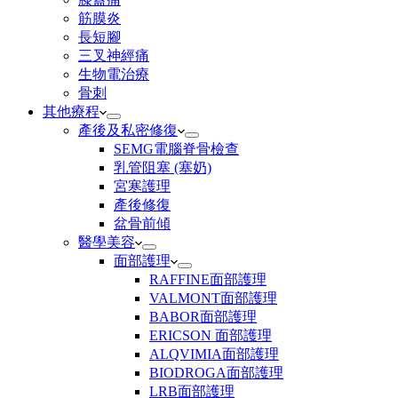
筋膜炎
長短腳
三叉神經痛
生物電治療
骨刺
其他療程
產後及私密修復
SEMG電腦脊骨檢查
乳管阻塞 (塞奶)
宮寒護理
產後修復
盆骨前傾
醫學美容
面部護理
RAFFINE面部護理
VALMONT面部護理
BABOR面部護理
ERICSON ⾯部護理
ALQVIMIA面部護理
BIODROGA面部護理
LRB面部護理