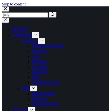
Skip to content
關於我們
中西醫治療
中醫養生
中醫經絡按摩治療
物理針灸
火療
體型矯正
宮寒護理
產後修復
痛經
多囊卵巢症治療
西醫
濕疹針灸療法
醫學美容
乳管阻塞 (塞奶)
物理治療