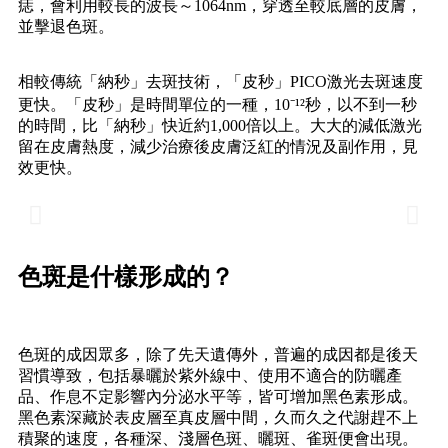
痣，會利用較長的波長～
1064nm
，穿透至較底層的皮膚，
並擊退色斑。
相較傳統「納秒」去斑技術，「皮秒
」
PICO激光去斑速度
更快。
「皮秒」是時間單位的一種，10⁻¹²秒，以不到一秒
的時間，比
「納秒」快近約1,000倍以上。大大的減低激光
留在皮膚熱度，減少治療後皮膚泛紅的情況及副作用，見
效更快。
色斑是什樣形成的？
色斑的成因眾多，除了先天遺傳外，普遍的成因都是後天
習慣導致，包括暴曬於紫外線中、使用不適合的防曬產
品、作息不定影響內分泌水平等，皆可增加黑色素形成。
黑色素深藏於表皮層至真皮層中間，久而久之代謝趕不上
積聚的速度，各種深、淺層色斑、曬斑、雀斑便會出現。