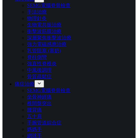
SEMG電腦脊骨檢查
手法治療
物理針灸
生物電共振治療
衝擊波筋膜治療​
深層聚焦衝擊波治療
強力電磁感應治療
乳管阻塞 (塞奶)
脊柱側彎
強直性脊椎炎
中風後調理
骨質疏鬆症
痛症治療
SEMG電腦脊骨檢查
坐骨神經痛
椎間盤突出
腰背痛
五十肩
手腕管道綜合症
媽媽手
網球手