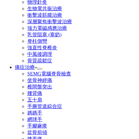
物理針灸
生物電共振治療
衝擊波筋膜治療​
深層聚焦衝擊波治療
強力電磁感應治療
乳管阻塞 (塞奶)
脊柱側彎
強直性脊椎炎
中風後調理
骨質疏鬆症
痛症治療
SEMG電腦脊骨檢查
坐骨神經痛
椎間盤突出
腰背痛
五十肩
手腕管道綜合症
媽媽手
網球手
手腳麻痺
盆骨前傾
膝蓋痛