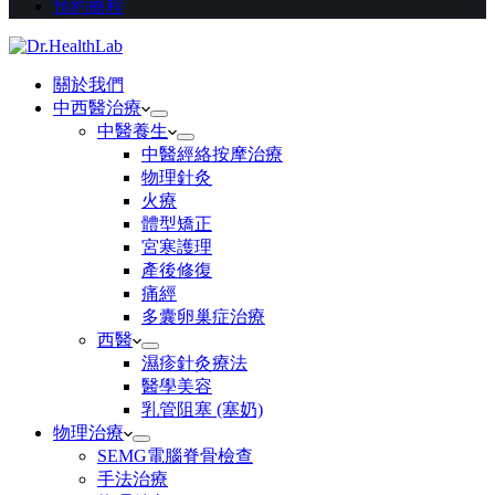
預約療程
關於我們
中西醫治療
中醫養生
中醫經絡按摩治療
物理針灸
火療
體型矯正
宮寒護理
產後修復
痛經
多囊卵巢症治療
西醫
濕疹針灸療法
醫學美容
乳管阻塞 (塞奶)
物理治療
SEMG電腦脊骨檢查
手法治療