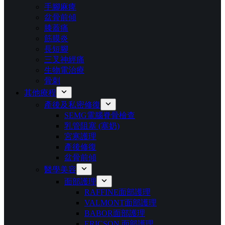
手腳麻痺
盆骨前傾
膝蓋痛
筋膜炎
長短腳
三叉神經痛
生物電治療
骨刺
其他療程
產後及私密修復
SEMG電腦脊骨檢查
乳管阻塞 (塞奶)
宮寒護理
產後修復
盆骨前傾
醫學美容
面部護理
RAFFINE面部護理
VALMONT面部護理
BABOR面部護理
ERICSON ⾯部護理