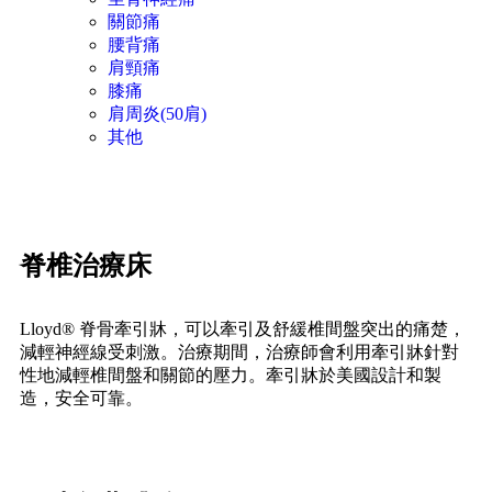
關節痛
腰背痛
肩頸痛
膝痛
肩周炎(50肩)
其他
脊椎治療床
Lloyd® 脊骨牽引牀，可以牽引及舒緩椎間盤突出的痛楚，
減輕神經線受刺激。治療期間，治療師會利用牽引牀針對
性地減輕椎間盤和關節的壓力。牽引牀於美國設計和製
造，安全可靠。